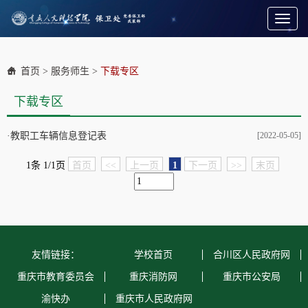
Toggl
naviga
首页
>
服务师生
>
下载专区
下载专区
·
教职工车辆信息登记表
[2022-05-05]
1条 1/1页
首页
<<
上一页
1
下一页
>>
末页
友情链接：
学校首页
合川区人民政府网
重庆市教育委员会
重庆消防网
重庆市公安局
渝快办
重庆市人民政府网