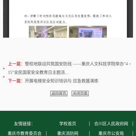
上一篇：
警校地联动共筑国安防线 ——重庆人文科技学院举办“4・
15”全民国家安全教育日主题活...
下一篇：
开展电梯安全知识培训与 应急救援演练
返回首页
关闭页面
友情链接：
学校首页
合川区人民政府网
重庆市教育委员会
重庆消防网
重庆市公安局